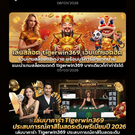
08/03/2026
แนะนำเกมสล็อตแตกดี tigerwin369 บาทเดียวก็ทำกำไรได้
05/03/2026
เล่นบาคาร่า Tigerwin369 ประสบการณ์คาสิโนสดระดับ