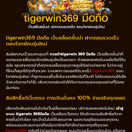
tigerwin369 มือถือ เว็บสล็อตชั้นนำ ฝากถอนรวดเร็ว
ตอบโจทย์คนรุ่นใหม่
สัมผัสความเร็วแรงทะลุจอที่
ทางเข้าtigerwin 369 มือถือ
เว็บสล็อตชั้นนำที่
ออกแบบมาเพื่อตอบโจทย์คนรุ่นใหม่โดยเฉพาะ ด้วยแพลตฟอร์มบนมือถือที่ทัน
สมัย คุณสามารถเข้าถึงทุกเกมสล็อตคุณภาพสูงได้อย่างง่ายดาย ไม่ว่าจะอยู่
ที่ไหนก็สนุกได้ทุกที่ทุกเวลา ระบบฝาก-ถอนออโต้รวดเร็ว
tigerwin369
ตอบ
โจทย์คนรุ่นใหม่ ทำธุรกรรมเสร็จสิ้นในเวลาเพียงไม่กี่วินาที ไม่ต้องรอนานให้เสีย
จังหวะในการทำกำไร เพิ่มความคล่องตัวให้กับการลงทุนของคุณอย่างที่ไม่เคย
มีมาก่อน
ลิขสิทธิ์แท้เว็บตรง การเงินมั่นคง 100% จ่ายจริงทุกยอด
เลือกเดิมพันอย่างมั่นใจกับเว็บสล็อตยอดนิยม บริการแพลตฟอร์มใหม่
เข้าสู่
ระบบ tigerwin 369มือถือ
เว็บสล็อตเว็บตรง ให้บริการเกมลิขสิทธิ์แท้จาก
ค่ายชั้นนำทั่วโลก คุณจึงมั่นใจได้ในคุณภาพ และความยุติธรรมของทุกเกม
พร้อมมอบประสบการณ์ที่เหนือกว่าใครที่เข้าถึงง่ายจากทุกที่ทุกเวลา
Pluswin888
การันตีว่าจ่ายจริงทุกยอด หมดกังวลเรื่องการโดนโกง หรือการ