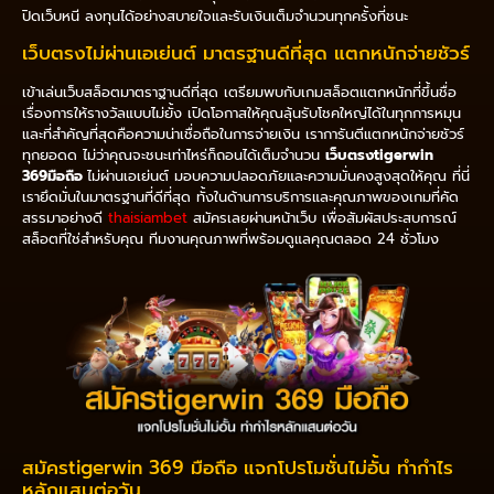
ปิดเว็บหนี ลงทุนได้อย่างสบายใจและรับเงินเต็มจำนวนทุกครั้งที่ชนะ
เว็บตรงไม่ผ่านเอเย่นต์ มาตรฐานดีที่สุด แตกหนักจ่ายชัวร์
เข้าเล่นเว็บสล็อตมาตราฐานดีที่สุด เตรียมพบกับเกมสล็อตแตกหนักที่ขึ้นชื่อ
เรื่องการให้รางวัลแบบไม่ยั้ง เปิดโอกาสให้คุณลุ้นรับโชคใหญ่ได้ในทุกการหมุน
และที่สำคัญที่สุดคือความน่าเชื่อถือในการจ่ายเงิน เราการันตีแตกหนักจ่ายชัวร์
ทุกยอดด ไม่ว่าคุณจะชนะเท่าไหร่ก็ถอนได้เต็มจำนวน
เว็บตรงtigerwin
369มือถือ
ไม่ผ่านเอเย่นต์ มอบความปลอดภัยและความมั่นคงสูงสุดให้คุณ ที่นี่
เรายึดมั่นในมาตรฐานที่ดีที่สุด ทั้งในด้านการบริการและคุณภาพของเกมที่คัด
สรรมาอย่างดี
thaisiambet
สมัครเลยผ่านหน้าเว็บ เพื่อสัมผัสประสบการณ์
สล็อตที่ใช่สำหรับคุณ ทีมงานคุณภาพที่พร้อมดูแลคุณตลอด 24 ชั่วโมง
สมัครtigerwin 369 มือถือ แจกโปรโมชั่นไม่อั้น ทำกำไร
หลักแสนต่อวัน